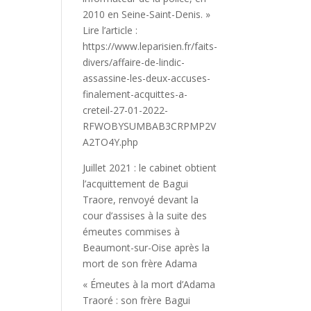
2010 en Seine-Saint-Denis. »
Lire l’article :
https://www.leparisien.fr/faits-
divers/affaire-de-lindic-
assassine-les-deux-accuses-
finalement-acquittes-a-
creteil-27-01-2022-
RFWOBYSUMBAB3CRPMP2V
A2TO4Y.php
Juillet 2021 : le cabinet obtient
l’acquittement de Bagui
Traore, renvoyé devant la
cour d’assises à la suite des
émeutes commises à
Beaumont-sur-Oise après la
mort de son frère Adama
« Émeutes à la mort d’Adama
Traoré : son frère Bagui