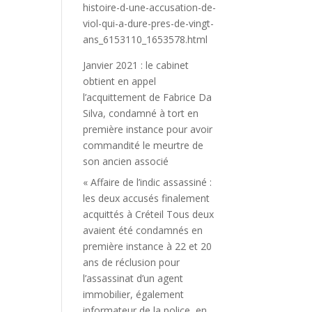
histoire-d-une-accusation-de-
viol-qui-a-dure-pres-de-vingt-
ans_6153110_1653578.html
Janvier 2021 : le cabinet
obtient en appel
l’acquittement de Fabrice Da
Silva, condamné à tort en
première instance pour avoir
commandité le meurtre de
son ancien associé
« Affaire de l’indic assassiné :
les deux accusés finalement
acquittés à Créteil Tous deux
avaient été condamnés en
première instance à 22 et 20
ans de réclusion pour
l’assassinat d’un agent
immobilier, également
informateur de la police, en