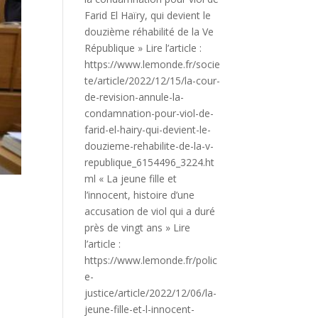
Farid El Haïry, qui devient le
douzième réhabilité de la Ve
République » Lire l’article :
https://www.lemonde.fr/socie
te/article/2022/12/15/la-cour-
de-revision-annule-la-
condamnation-pour-viol-de-
farid-el-hairy-qui-devient-le-
douzieme-rehabilite-de-la-v-
republique_6154496_3224.ht
ml « La jeune fille et
l’innocent, histoire d’une
accusation de viol qui a duré
près de vingt ans » Lire
l’article :
https://www.lemonde.fr/polic
e-
justice/article/2022/12/06/la-
jeune-fille-et-l-innocent-