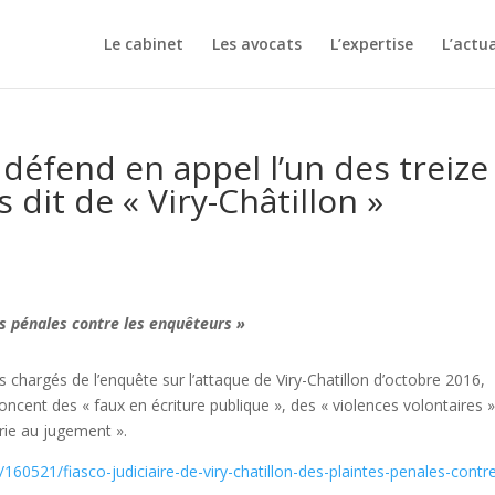
Le cabinet
Les avocats
L’expertise
L’actua
 défend en appel l’un des treize
 dit de « Viry-Châtillon »
tes pénales contre les enquêteurs »
rs chargés de l’enquête sur l’attaque de Viry-Chatillon d’octobre 2016,
noncent des « faux en écriture publique », des « violences volontaires »
erie au jugement ».
/160521/fiasco-judiciaire-de-viry-chatillon-des-plaintes-penales-contr