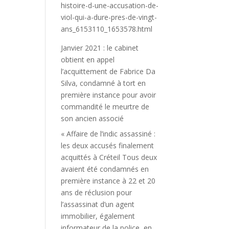
histoire-d-une-accusation-de-
viol-qui-a-dure-pres-de-vingt-
ans_6153110_1653578.html
Janvier 2021 : le cabinet
obtient en appel
l’acquittement de Fabrice Da
Silva, condamné à tort en
première instance pour avoir
commandité le meurtre de
son ancien associé
« Affaire de l’indic assassiné :
les deux accusés finalement
acquittés à Créteil Tous deux
avaient été condamnés en
première instance à 22 et 20
ans de réclusion pour
l’assassinat d’un agent
immobilier, également
informateur de la police, en