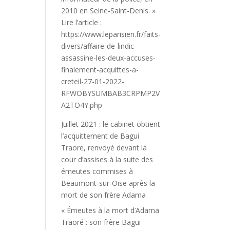
2010 en Seine-Saint-Denis. »
Lire l’article :
https://www.leparisien.fr/faits-
divers/affaire-de-lindic-
assassine-les-deux-accuses-
finalement-acquittes-a-
creteil-27-01-2022-
RFWOBYSUMBAB3CRPMP2V
A2TO4Y.php
Juillet 2021 : le cabinet obtient
l’acquittement de Bagui
Traore, renvoyé devant la
cour d’assises à la suite des
émeutes commises à
Beaumont-sur-Oise après la
mort de son frère Adama
« Émeutes à la mort d’Adama
Traoré : son frère Bagui