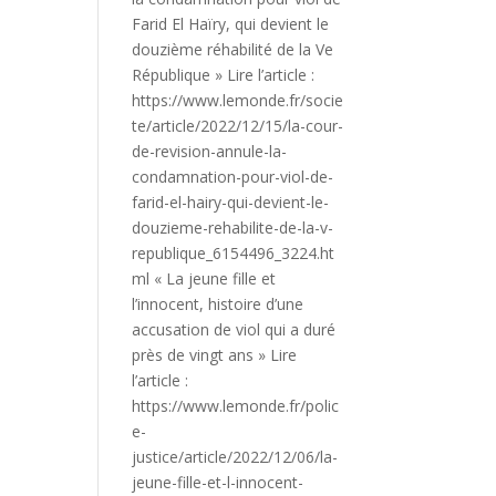
Farid El Haïry, qui devient le
douzième réhabilité de la Ve
République » Lire l’article :
https://www.lemonde.fr/socie
te/article/2022/12/15/la-cour-
de-revision-annule-la-
condamnation-pour-viol-de-
farid-el-hairy-qui-devient-le-
douzieme-rehabilite-de-la-v-
republique_6154496_3224.ht
ml « La jeune fille et
l’innocent, histoire d’une
accusation de viol qui a duré
près de vingt ans » Lire
l’article :
https://www.lemonde.fr/polic
e-
justice/article/2022/12/06/la-
jeune-fille-et-l-innocent-