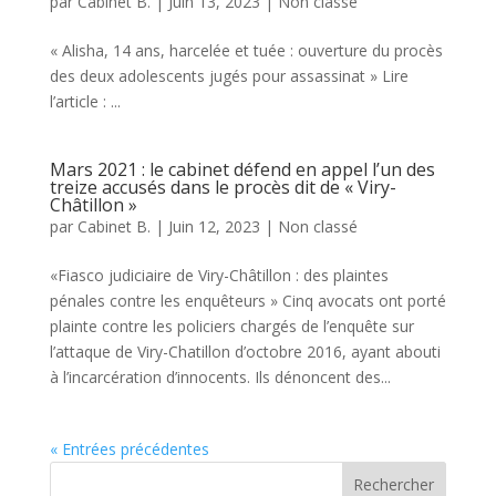
par
Cabinet B.
|
Juin 13, 2023
|
Non classé
« Alisha, 14 ans, harcelée et tuée : ouverture du procès
des deux adolescents jugés pour assassinat » Lire
l’article : ...
Mars 2021 : le cabinet défend en appel l’un des
treize accusés dans le procès dit de « Viry-
Châtillon »
par
Cabinet B.
|
Juin 12, 2023
|
Non classé
«Fiasco judiciaire de Viry-Châtillon : des plaintes
pénales contre les enquêteurs » Cinq avocats ont porté
plainte contre les policiers chargés de l’enquête sur
l’attaque de Viry-Chatillon d’octobre 2016, ayant abouti
à l’incarcération d’innocents. Ils dénoncent des...
« Entrées précédentes