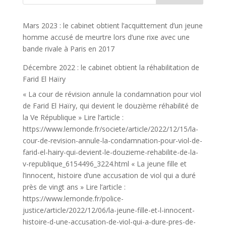
Mars 2023 : le cabinet obtient l’acquittement d’un jeune
homme accusé de meurtre lors d’une rixe avec une
bande rivale à Paris en 2017
Décembre 2022 : le cabinet obtient la réhabilitation de
Farid El Haïry
« La cour de révision annule la condamnation pour viol
de Farid El Haïry, qui devient le douzième réhabilité de
la Ve République » Lire l’article :
https://www.lemonde.fr/societe/article/2022/12/15/la-
cour-de-revision-annule-la-condamnation-pour-viol-de-
farid-el-hairy-qui-devient-le-douzieme-rehabilite-de-la-
v-republique_6154496_3224.html « La jeune fille et
l’innocent, histoire d’une accusation de viol qui a duré
près de vingt ans » Lire l’article :
https://www.lemonde.fr/police-
justice/article/2022/12/06/la-jeune-fille-et-l-innocent-
histoire-d-une-accusation-de-viol-qui-a-dure-pres-de-